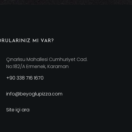
ORULARINIZ MI VAR?
Çınarlısu Mahallesi Cumhuriyet Cad.
No:182/A Ermenek, Karaman
+90 338 716 1670
info@beyoglupizza.com
Site içi ara