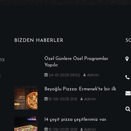
BIZDEN HABERLER
S
za
Özel Günlere Özel Programlar
Yapılır
k
24-01-2026 06:52
Admin
Beyoğlu Pizzza: Ermenek'te bir ilk
15-09-2025 21:01
Admin
14 çeşit pizza çeşitlerimiz var.
15-09-2025 21:01
Admin