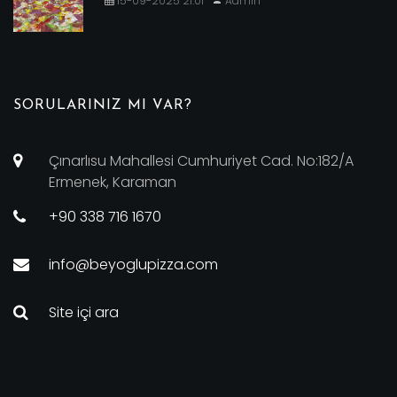
15-09-2025 21:01
Admin
SORULARINIZ MI VAR?
Çınarlısu Mahallesi Cumhuriyet Cad. No:182/A
Ermenek, Karaman
+90 338 716 1670
info@beyoglupizza.com
Site içi ara