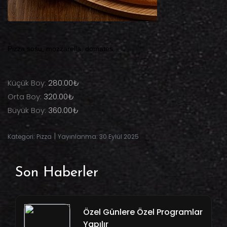
Pizza sosu, mozzarella, domates...
Küçük Boy:
280.00₺
Orta Boy:
320.00₺
Büyük Boy:
360.00₺
|
Kategori: Pizza
Yayınlanma: 30 Eylül 2025
Son Haberler
Özel Günlere Özel Programlar
Yapılır